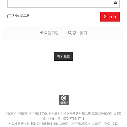
자동로그인
Sign In
회원가입
정보찾기
메인으로
에스와이디랩(케이지디랩) | 주소 : 경기도 안산시 단원구 광덕3로 178, 610호 케이스페이스 106
호
| 대표번호 : 070-7783-9741
사업자 등록번호 :
308-14-40859
| 대표 : 고양근 | 개인정보책임자 : 고양근 |
FAX : 031-