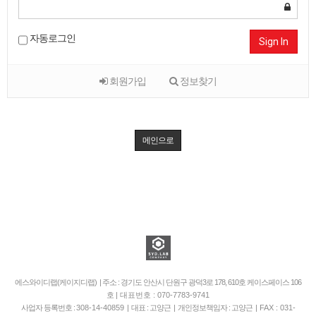
자동로그인
Sign In
회원가입
정보찾기
메인으로
에스와이디랩(케이지디랩) | 주소 : 경기도 안산시 단원구 광덕3로 178, 610호 케이스페이스 106
호
| 대표번호 : 070-7783-9741
사업자 등록번호 :
308-14-40859
| 대표 : 고양근 | 개인정보책임자 : 고양근 |
FAX : 031-