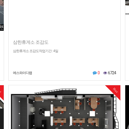
삼한휴게소 조감도
삼한휴게소 조감도작업기간 : 4일
0
6724
에스와이디랩
ot
Hot