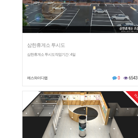
삼한휴게소 투시도
삼한휴게소 투시도작업기간 : 4일
0
6543
에스와이디랩
H