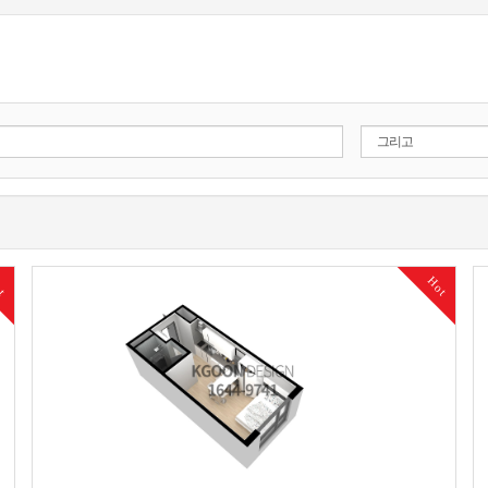
ot
Hot