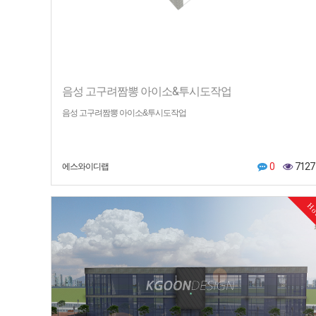
음성 고구려짬뽕 아이소&투시도작업
음성 고구려짬뽕 아이소&투시도작업
0
7127
에스와이디랩
H