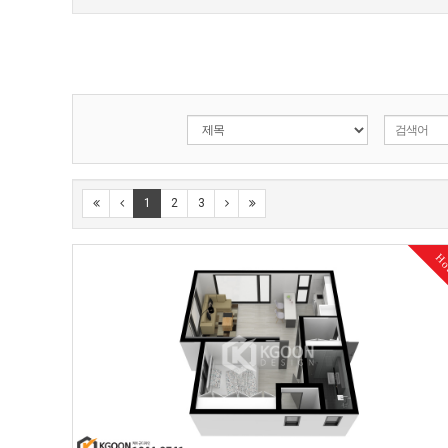
1
2
3
H