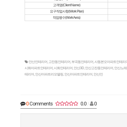
고객명(Client Name)
요구작업사항(Work Plan)
작업평수(Work Aera)
안산인테리어
,
고잔동인테리어
,
부곡동인테리어
,
사동본오아파트인테리
시화아파트인테리어
,
시화인테리어
,
안산3D
,
안산고잔동인테리어
,
안산노래
테리어
,
안산아파트리모델링
,
안산아파트인테리어
,
안산인
0
Comments
0.0
/
0