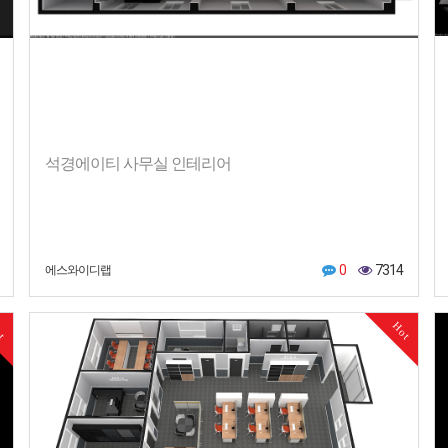
석경에이티 사무실 인테리어
0
7314
에스와이디랩
ot
Hot