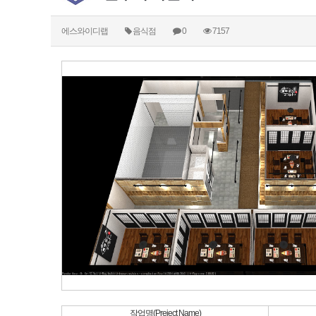
에스와이디랩
음식점
0
7157
작업명(Preject Name)