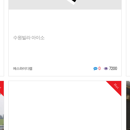
수원빌라 아이소
0
7200
에스와이디랩
ot
Hot