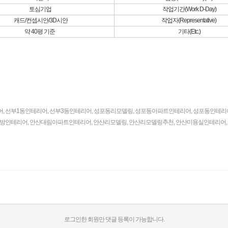
토심기업
작업기간(Work D-Day)
캐드/컨셉시안/3D시안
작업자(Representative)
약 40평 기준
기타(Etc.)
어
,
선부1동인테리어
,
선부3동인테리어
,
성포동리모델링
,
성포동아파트인테리어
,
성포동인테리
방인테리어
,
안산대림아파트인테리어
,
안산리모델링
,
안산리모델링추천
,
안산미용실인테리어
,
로그인한 회원만 댓글 등록이 가능합니다.