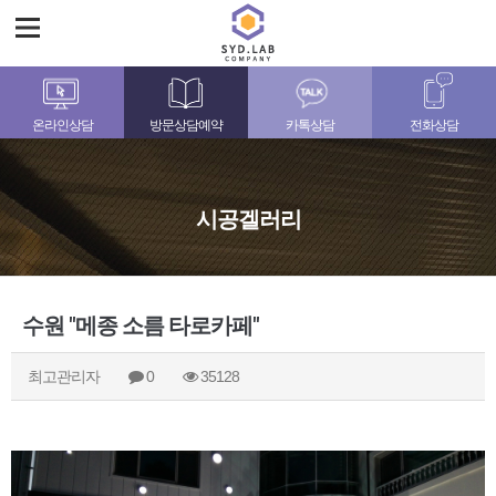
온라인상담
방문상담예약
카톡상담
전화상담
시공겔러리
수원 "메종 소름 타로카페"
최고관리자
0
35128