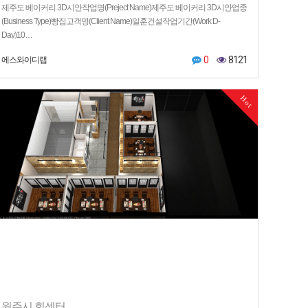
제주도 베이커리 3D시안작업명(Preject Name)제주도 베이커리 3D시안업종
(Business Type)빵집고객명(Client Name)일훈건설작업기간(Work D-
Day)10…
0
8121
에스와이디랩
Hot
원주시 회센터