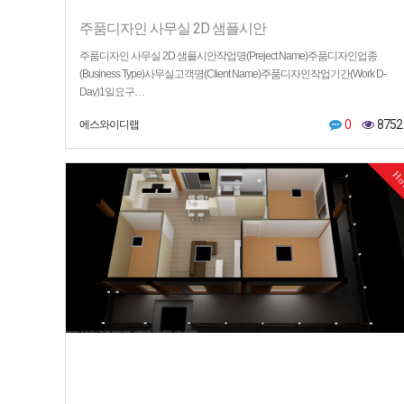
주품디자인 사무실 2D 샘플시안
주품디자인 사무실 2D 샘플시안작업명(Preject Name)주품디자인업종
(Business Type)사무실고객명(Client Name)주품디자인작업기간(Work D-
Day)1일요구…
0
8752
에스와이디랩
H