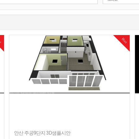
ot
Hot
안산 주공9단지 3D샘플시안