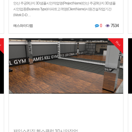
안산 주공9단지 3D샘플시안작업명(Preject Name)안산 주공9단지 3D샘플
시안업종(Business Type)아파트고객명(Client Name)서원건설작업기간
(Work D-D…
0
7534
에스와이디랩
ot
Hot
제임스킬짐 헬스클럽 3D시안작업