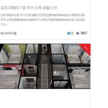
김포 20평대 1층 주거 신축 샘플시안
김포 20평대 1층 주거 신축 샘플시안작업명(Preject Name)김포 20평대 1층
주거 신축업종(Business Type)주거-신축고객명(Client Name)토심기업작업
기간…
0
7847
에스와이디랩
Hot