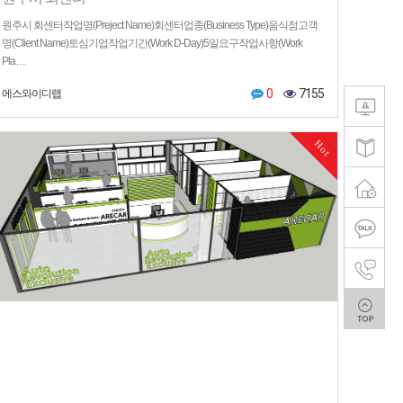
원주시 회센터작업명(Preject Name)회센터업종(Business Type)음식점고객
명(Client Name)토심기업작업기간(Work D-Day)5일요구작업사항(Work
Pla…
0
7155
에스와이디랩
Hot