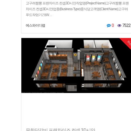
고구려짬뽕 프랜차이즈 컨셉3D시안작업명(Preject Name)고구려짬뽕 프랜
차이즈 컨셉3D시안업종(Business Type)중식당고객명(Client Name)고구려
푸드작업기간(W…
0
7522
에스와이디랩
H
무한닭갈비 프랜차이즈 컨셉 3D시안