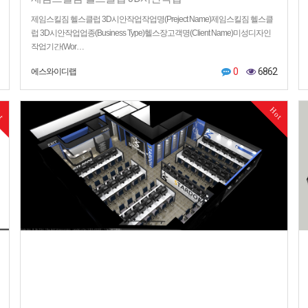
제임스킬짐 헬스클럽 3D시안작업작업명(Preject Name)제임스킬짐 헬스클
럽 3D시안작업업종(Business Type)헬스장고객명(Client Name)미성디자인
작업기간(Wor…
0
6862
에스와이디랩
ot
Hot