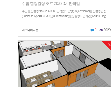
수암 힐링킬링 호프 2D&3D시안작업
수암 힐링킬링 호프 2D&3D시안작업작업명(Preject Name)힐링킬링업종
(Business Type)호프고객명(Client Name)힐링킬링작업기간(Work D-Day)…
0
8029
에스와이디랩
H