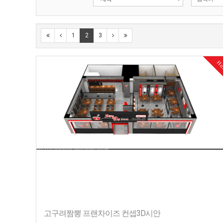
1
2
3
H
고구려짬뽕 프랜차이즈 컨셉3D시안