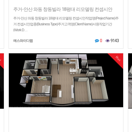
주거-안산 와동 창동빌라 18평대 리모델링 컨셉시안
주거-안산 와동 창동빌라 18평대 리모델링 컨셉시안작업명(Preject Name)주
거 컨셉시안업종(Business Type)주거고객명(Client Name)서원작업기간
(Work D…
0
9143
에스와이디랩
ot
Hot