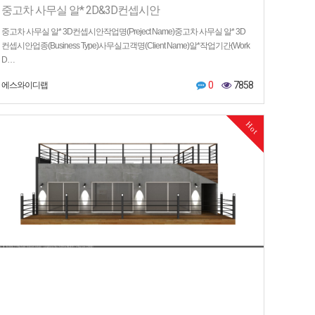
중고차 사무실 알* 2D&3D컨셉시안
중고차 사무실 알* 3D컨셉시안작업명(Preject Name)중고차 사무실 알* 3D
컨셉시안업종(Business Type)사무실고객명(Client Name)알*작업기간(Work
D…
0
7858
에스와이디랩
Hot