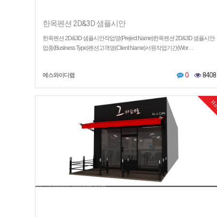
한옥펜션 2D&3D 샘플시안
한옥펜션 2D&3D 샘플시안작업명(Preject Name)한옥펜션 2D&3D 샘플시안
업종(Business Type)펜션고객명(Client Name)서원작업기간(Wor…
0
8408
에스와이디랩
H