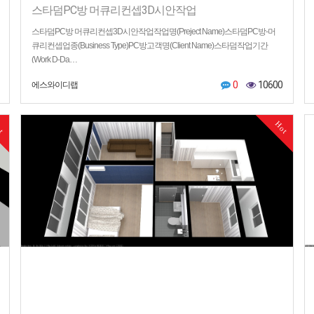
스타덤PC방 머큐리컨셉3D시안작업
스타덤PC방 머큐리컨셉3D시안작업작업명(Preject Name)스타덤PC방-머
큐리컨셉업종(Business Type)PC방고객명(Client Name)스타덤작업기간
(Work D-Da…
0
10600
에스와이디랩
ot
Hot